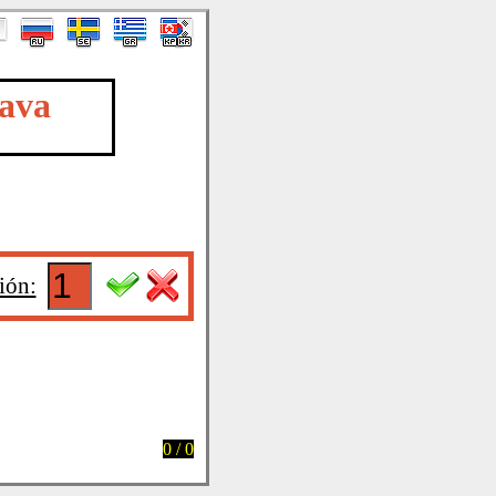
Java
ión:
0 / 0