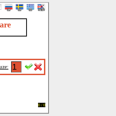
are
uze:
0 / 0